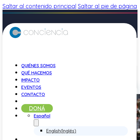
Saltar al contenido principal
Saltar al pie de página
QUIÉNES SOMOS
QUÉ HACEMOS
IMPACTO
EVENTOS
CONTACTO
DONÁ
Español
English
(
Inglés
)