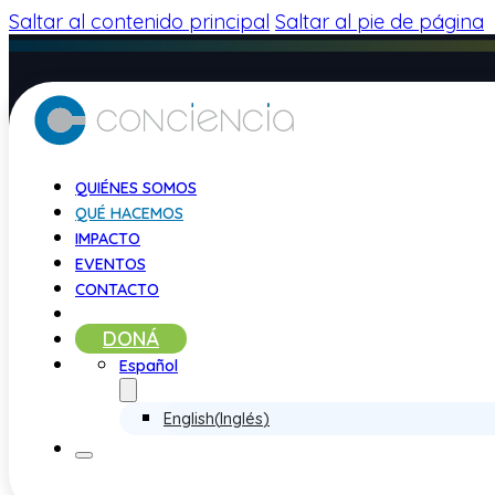
Saltar al contenido principal
Saltar al pie de página
QUIÉNES SOMOS
QUÉ HACEMOS
IMPACTO
EVENTOS
CONTACTO
DONÁ
Español
¿QUÉ HACEMOS?
English
(
Inglés
)
Líneas Programáticas